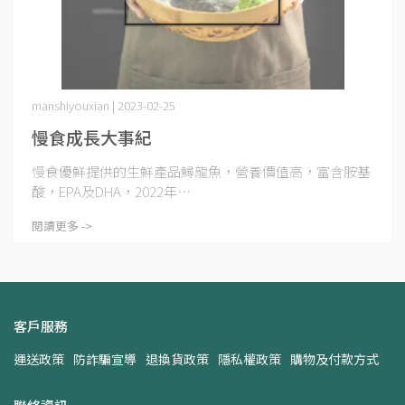
manshiyouxian | 2023-02-25
慢食成長大事紀
慢食優鮮提供的生鮮產品鱘龍魚，營養價值高，富含胺基
酸，EPA及DHA，2022年⋯
閱讀更多 ->
客戶服務
運送政策
防詐騙宣導
退換貨政策
隱私權政策
購物及付款方式