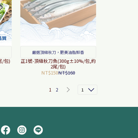
嚴選頂級秋刀，肥美油脂鮮香
尾/包)
正1號-頂級秋刀魚(300g±10%/包,約
2尾/包)
NT$150
NT$160
1
2
1