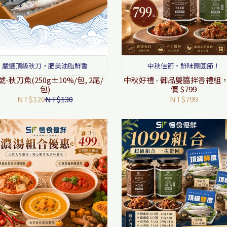
嚴選頂級秋刀，肥美油脂鮮香
中秋佳節・鮮味團圓節！
號-秋刀魚(250g±10%/包, 2尾/
中秋好禮 - 御品雙醬拌香禮組
包)
價 $799
NT$120
NT$130
NT$799