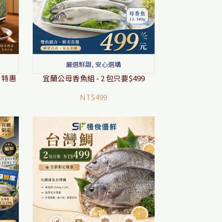
嚴選鮮甜, 安心選購
，特惠
宜蘭公母香魚組 - 2 包只要$499
NT$499