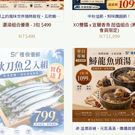
桌上的風味世界隨時啟程，五款職人
中秋佳節・鮮味團圓節！
濃湯底，為您的日常料理注入無限靈
濃湯組合優惠 - 3包 $499
XO雙醬 x 宜蘭香魚 超值組合 
會員限定)
感
NT$499
NT$1,099
🎁 温潤滋補，元氣滿滿，團購首