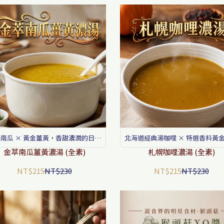
南瓜 × 黃金薑黃，香甜濃潤的日常
北海道經典湯咖哩 × 特選香料黃
養生濃湯
金萃南瓜薑黃濃湯 (全素)
札幌咖哩濃湯 (全素)
NT$215
NT$230
NT$215
NT$230