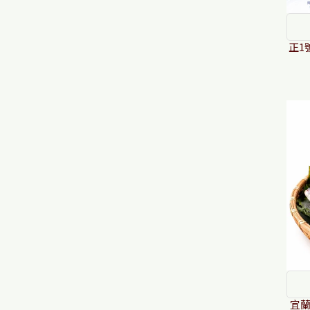
正1
宜蘭