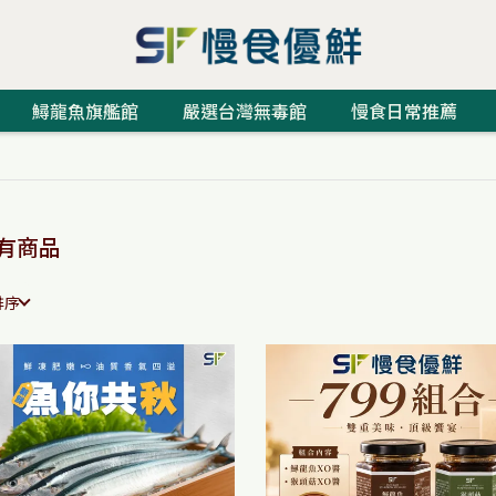
鱘龍魚旗艦館
嚴選台灣無毒館
慢食日常推薦
有商品
排序