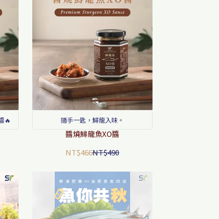
醬🔥
隨手一匙，鱘龍入味。
醬燒鱘龍魚XO醬
NT$466
NT$490