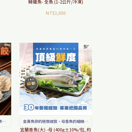
淨、爆量膠原的震撼滋補。
鱘龍魚- 全魚 (1-2公斤/冷凍)
NT$1,050
煮不
金黃魚卵的極致綻放，母香魚的細緻鮮
甜
宜蘭香魚(大) -母 (400g±10%/包, 約