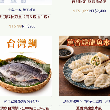
面又有溫度的好禮
官網限定-鱘龍魚頭湯
十年一遇, 絕不錯過
NT$1,099
NT$2,400
號-頂級秋刀魚（買６包送１包）
NT$799
NT$960
來自宜蘭湧泉的純淨鮮味
頂級鱘龍魚 × Q彈手工餃皮｜久
破、鮮嫩多汁
湧泉台灣鯛 - (1000g±10%/包)
蔥香鱘龍魚水餃