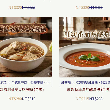
NT$320
NT$355
NT$380
NT$400
泡菜 × 台式臭豆腐｜香順不辣、健
紅蕃茄 × 紅麴的雙紅滋味，酸甜
康減油，餐桌新美味
香料層次分明，一鍋煮出餐廳級海
韓風泡菜臭豆腐暖鍋 (全素)
紅麴番茄濃醇釀濃湯 (全素
NT$280
NT$310
NT$215
NT$230