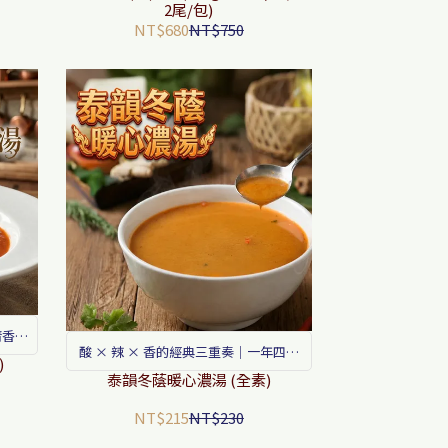
2尾/包)
NT$680
NT$750
清香、
酸 × 辣 × 香的經典三重奏｜一年四季
鮮湯
)
都想喝的泰式濃湯
泰韻冬蔭暖心濃湯 (全素)
NT$215
NT$230