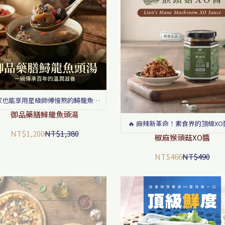
家也能享用星級師傅慢熬的鱘龍魚頭
藥膳精華
御品藥膳鱘龍魚頭湯
🔥 麻辣新革命！素食界的頂級XO
NT$1,200
NT$1,380
椒麻猴頭菇XO醬
NT$466
NT$490