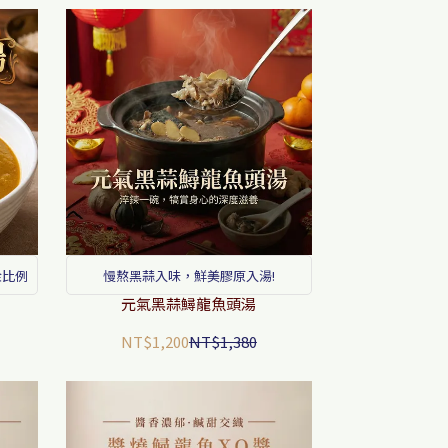
金比例
慢熬黑蒜入味，鮮美膠原入湯!
元氣黑蒜鱘龍魚頭湯
NT$1,200
NT$1,380