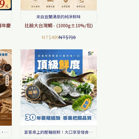
來自宜蘭湧泉的純淨鮮味
(周年慶
比臉大台灣鯛 - (1000g±10%/包)
NT$499
NT$710
選，體
宴客桌上的壓軸極鮮！大口享受慢食純