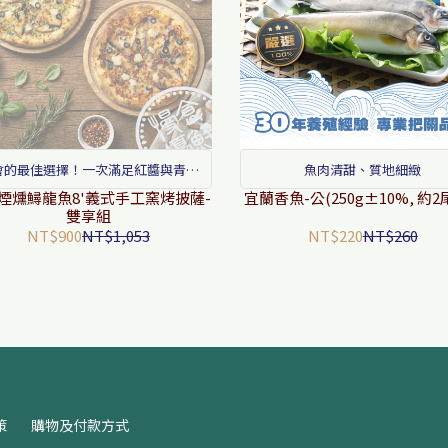
會的最佳選擇！一次滿足紅醬與青醬
魚肉清甜、質地細緻
的兩種奢華享受。
煙燻鱘龍魚8'義式手工窯烤披薩-
宜蘭香魚-公(250g±10%, 約2
雙享組
NT$900
NT$1,053
NT$220
NT$260
策
購物及付款方式