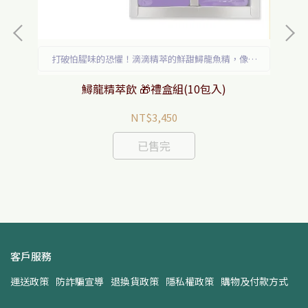
打破怕腥味的恐懼！滴滴精萃的鮮甜鱘龍魚精，像喝
鮮湯一樣溫暖順口。
鱘龍精萃飲 🎁禮盒組(10包入)
NT$3,450
已售完
客戶服務
運送政策
防詐騙宣導
退換貨政策
隱私權政策
購物及付款方式