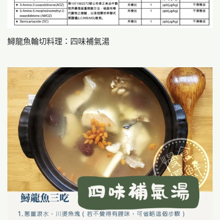
鱘龍魚輪切料理：四味補氣湯