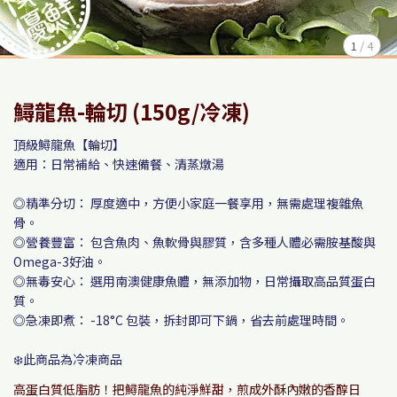
1
/
4
鱘龍魚-輪切 (150g/冷凍)
頂級鱘龍魚【輪切】
適用：日常補給、快速備餐、清蒸燉湯
◎精準分切： 厚度適中，方便小家庭一餐享用，無需處理複雜魚
骨。
◎營養豐富： 包含魚肉、魚軟骨與膠質，含多種人體必需胺基酸與
Omega-3好油。
◎無毒安心： 選用南澳健康魚體，無添加物，日常攝取高品質蛋白
質。
◎急凍即煮： -18°C 包裝，拆封即可下鍋，省去前處理時間。
❄️此商品為冷凍商品
高蛋白質低脂肪！把鱘龍魚的純淨鮮甜，煎成外酥內嫩的香醇日