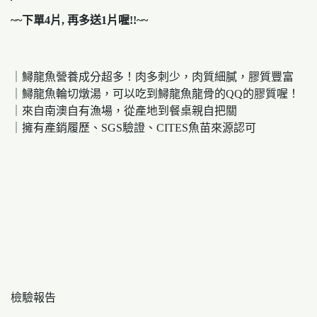
~~下單4片, 再多送1片喔!!~~
｜鱘龍魚營養成分超多！肉多刺少，肉質細膩，膠質豐富
｜鱘龍魚輪切燉湯，可以吃到鱘龍魚龍骨的QQ的膠質喔！
｜來自南澳自有漁場，從產地到餐桌親自把關
｜擁有產銷履歷、SGS驗證、CITES魚苗來源認可
檢驗報告