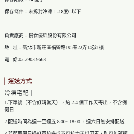
保存條件：未拆封冷凍，-18度C以下
負責廠商：慢食優鮮股份有限公司
地 址：新北市新莊區福營路195巷22弄14號1樓
電 話:02-2903-9668
運送方式
冷凍宅配｜
1.下單後（不含訂購當天），約 2-4 個工作天寄出，不含例
假日
2.配送時間為週一至週五 8:00~ 18:00 ，週六日無安排配送
3.若節慶假日遇訂單較多或不可抗力天災因素，則可能延遲